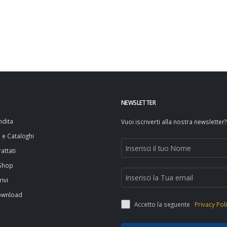
NEWSLETTER
ndita
Vuoi iscriverti alla nostra newsletter?
i e Cataloghi
attati
 Shop
rivi
ownload
Accetto la seguente
Privacy Pol