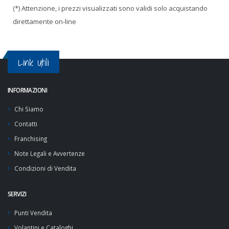
(*) Attenzione, i prezzi visualizzati sono validi solo acquistando
direttamente on-line
Link Utili
INFORMAZIONI
Chi Siamo
Contatti
Franchising
Note Legali e Avvertenze
Condizioni di Vendita
SERVIZI
Punti Vendita
Volantini e Cataloghi