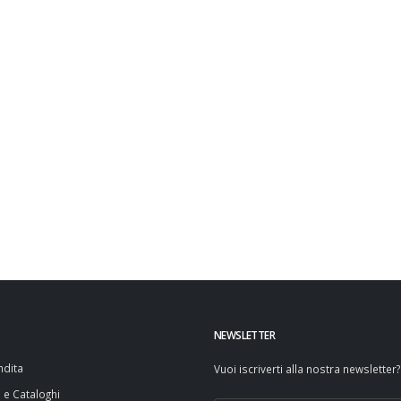
NEWSLETTER
ndita
Vuoi iscriverti alla nostra newsletter?
i e Cataloghi