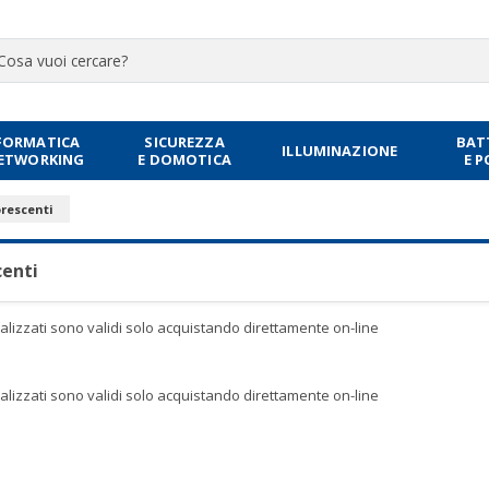
FORMATICA
SICUREZZA
BAT
ILLUMINAZIONE
NETWORKING
E DOMOTICA
E 
rescenti
enti
sualizzati sono validi solo acquistando direttamente on-line
sualizzati sono validi solo acquistando direttamente on-line