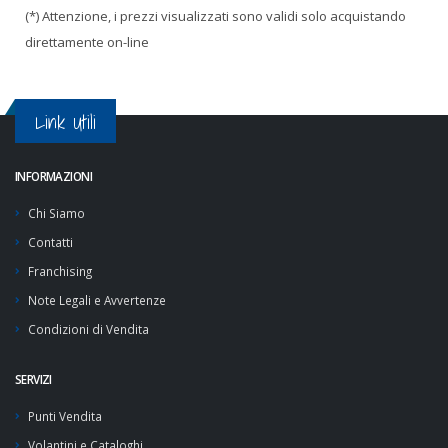
(*) Attenzione, i prezzi visualizzati sono validi solo acquistando
direttamente on-line
Link Utili
INFORMAZIONI
Chi Siamo
Contatti
Franchising
Note Legali e Avvertenze
Condizioni di Vendita
SERVIZI
Punti Vendita
Volantini e Cataloghi