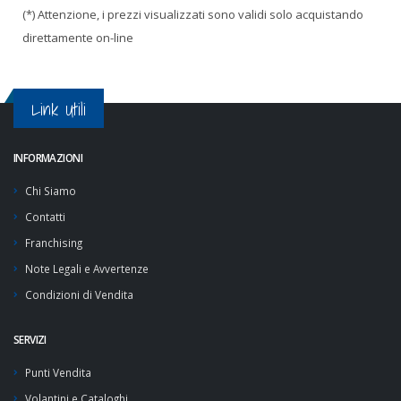
(*) Attenzione, i prezzi visualizzati sono validi solo acquistando
direttamente on-line
Link Utili
INFORMAZIONI
Chi Siamo
Contatti
Franchising
Note Legali e Avvertenze
Condizioni di Vendita
SERVIZI
Punti Vendita
Volantini e Cataloghi