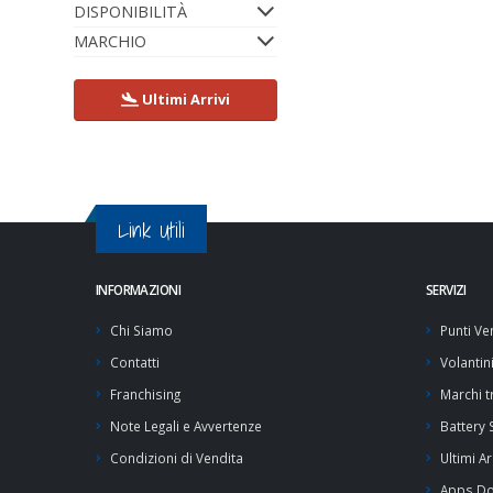
DISPONIBILITÀ
MARCHIO
Ultimi Arrivi
Link Utili
INFORMAZIONI
SERVIZI
Chi Siamo
Punti Ve
Contatti
Volantin
Franchising
Marchi tr
Note Legali e Avvertenze
Battery
Condizioni di Vendita
Ultimi Ar
Apps D