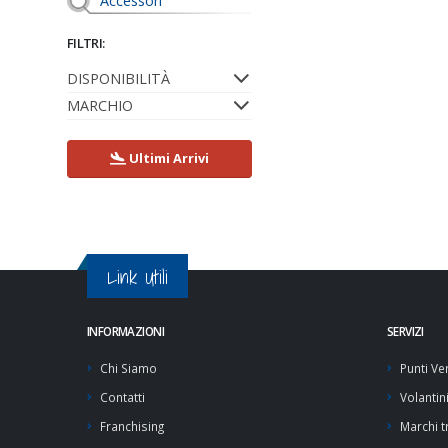
Accessori
FILTRI:
DISPONIBILITÀ
MARCHIO
Ultimi Arrivi
Link Utili
INFORMAZIONI
SERVIZI
Chi Siamo
Punti Ve
Contatti
Volantin
Franchising
Marchi tr