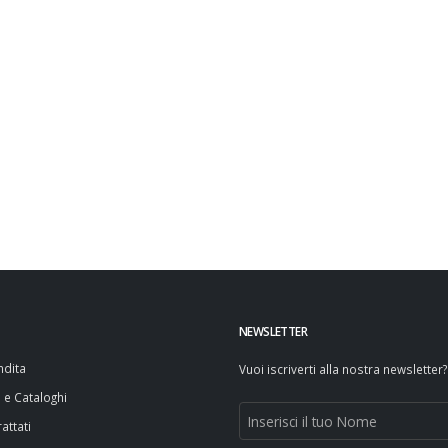
NEWSLETTER
ndita
Vuoi iscriverti alla nostra newsletter?
i e Cataloghi
attati