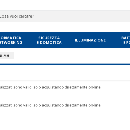
FORMATICA
SICUREZZA
BAT
ILLUMINAZIONE
NETWORKING
E DOMOTICA
E 
Ni-MH
sualizzati sono validi solo acquistando direttamente on-line
sualizzati sono validi solo acquistando direttamente on-line