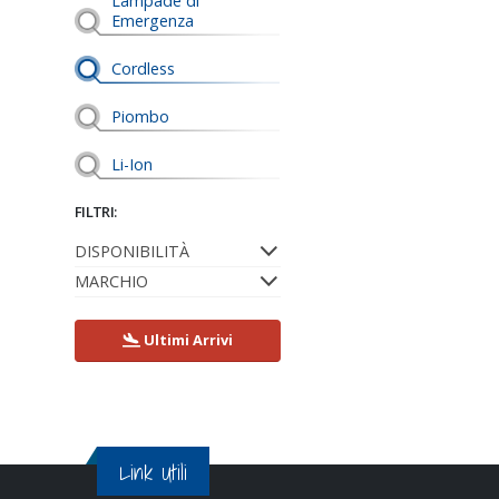
Lampade di
Emergenza
Cordless
Piombo
Li-Ion
FILTRI:
DISPONIBILITÀ
MARCHIO
Ultimi Arrivi
Link Utili