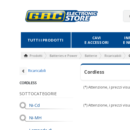
CAVI
IN
TUTTI I PRODOTTI
E ACCESSORI
E 
Prodotti
Batteries e Power
Batterie
Ricaricabili
Ricaricabili
Cordless
CORDLESS
(*) Attenzione, i prezzi vi
SOTTOCATEGORIE
Ni-Cd
(*) Attenzione, i prezzi vi
Ni-MH