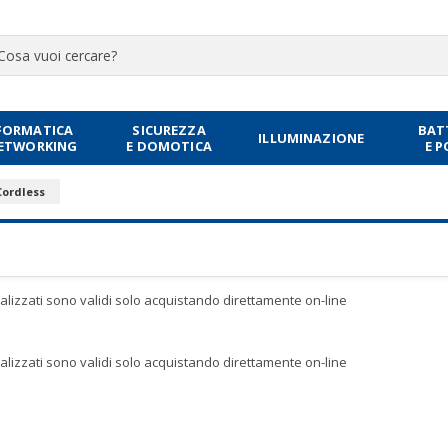
FORMATICA
SICUREZZA
BAT
ILLUMINAZIONE
NETWORKING
E DOMOTICA
E 
Cordless
sualizzati sono validi solo acquistando direttamente on-line
sualizzati sono validi solo acquistando direttamente on-line