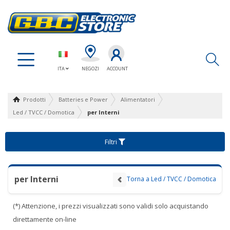
Ap
ITA
NEGOZI
ACCOUNT
Prodotti
Batteries e Power
Alimentatori
Led / TVCC / Domotica
per Interni
Filtri
per Interni
Torna a Led / TVCC / Domotica
(*) Attenzione, i prezzi visualizzati sono validi solo acquistando
direttamente on-line