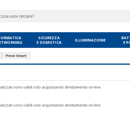
FORMATICA
SICUREZZA
BAT
ILLUMINAZIONE
NETWORKING
E DOMOTICA
E 
Prese Smart
sualizzati sono validi solo acquistando direttamente on-line
sualizzati sono validi solo acquistando direttamente on-line