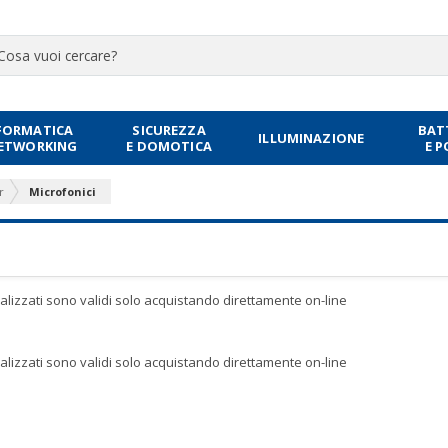
FORMATICA
SICUREZZA
BAT
ILLUMINAZIONE
NETWORKING
E DOMOTICA
E 
r
Microfonici
sualizzati sono validi solo acquistando direttamente on-line
sualizzati sono validi solo acquistando direttamente on-line