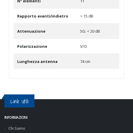
N° elementi
11
Rapporto avanti/indietro
> 15 dB
Attenuazione
5G: < 20 dB
Polarizzazione
V/O
Lunghezza antenna
74 cm
Link Utili
INFORMAZIONI
Chi Siamo